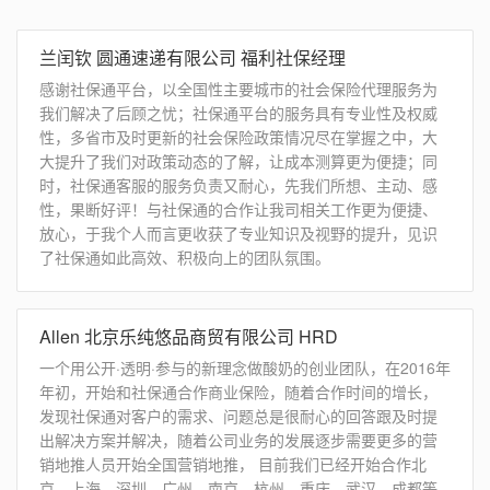
兰闰钦 圆通速递有限公司 福利社保经理
感谢社保通平台，以全国性主要城市的社会保险代理服务为
我们解决了后顾之忧；社保通平台的服务具有专业性及权威
性，多省市及时更新的社会保险政策情况尽在掌握之中，大
大提升了我们对政策动态的了解，让成本测算更为便捷；同
时，社保通客服的服务负责又耐心，先我们所想、主动、感
性，果断好评！与社保通的合作让我司相关工作更为便捷、
放心，于我个人而言更收获了专业知识及视野的提升，见识
了社保通如此高效、积极向上的团队氛围。
Allen 北京乐纯悠品商贸有限公司 HRD
一个用公开·透明·参与的新理念做酸奶的创业团队，在2016年
年初，开始和社保通合作商业保险，随着合作时间的增长，
发现社保通对客户的需求、问题总是很耐心的回答跟及时提
出解决方案并解决，随着公司业务的发展逐步需要更多的营
销地推人员开始全国营销地推， 目前我们已经开始合作北
京、上海、深圳、广州、南京、杭州、重庆、武汉、成都等